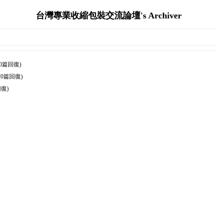
台灣專業收縮包裝交流論壇's Archiver
0篇回復)
(0篇回復)
復)